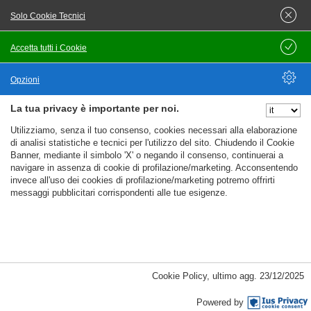
Solo Cookie Tecnici
Accetta tutti i Cookie
Salva
Pubblicato il
17/06/2026
Agente in attività finanziaria con partita iva
Opzioni
Banka Intesa Sanpaolo d. d. - Tutta italia (IT)
Lavoro nel Territorio
La tua privacy è importante per noi.
Nascondi Opzioni
Utilizziamo, senza il tuo consenso, cookies necessari alla elaborazione
Contratto da definire
di analisi statistiche e tecnici per l'utilizzo del sito. Chiudendo il Cookie
Banner, mediante il simbolo 'X' o negando il consenso, continuerai a
Orario non definito
navigare in assenza di cookie di profilazione/marketing. Acconsentendo
invece all'uso dei cookies di profilazione/marketing potremo offrirti
Chi siamo prestitalia è la società finanziaria del gruppo
messaggi pubblicitari corrispondenti alle tue esigenze.
intesa sanpaolo, attiva da oltre 25 anni nel mercato del
credito al consumo, specializzata in cessione del quinto e
anticipi del trattamento di fine servizio.cosa faraigestire il
collocamento fuori sede di
%%CATEGORIES_DETAILS_LIST_TEMPLATE%%
Cookie Policy
,
ultimo agg.
23/12/2025
Candidati
Master
Powered by