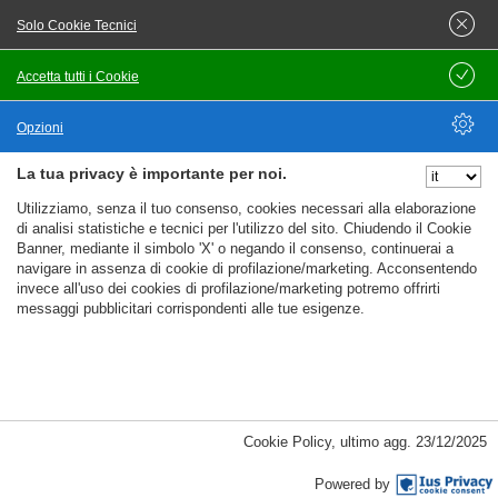
Solo Cookie Tecnici
Accetta tutti i Cookie
Salva
Pubblicato il
17/06/2026
Opzioni
Agente in attività finanziaria con partita iva
La tua privacy è importante per noi.
Banka Intesa Sanpaolo d. d. - Tutta italia (IT)
Nascondi Opzioni
Lavoro nel Territorio
Utilizziamo, senza il tuo consenso, cookies necessari alla elaborazione
di analisi statistiche e tecnici per l'utilizzo del sito. Chiudendo il Cookie
Contratto da definire
Banner, mediante il simbolo 'X' o negando il consenso, continuerai a
navigare in assenza di cookie di profilazione/marketing. Acconsentendo
invece all'uso dei cookies di profilazione/marketing potremo offrirti
Orario non definito
messaggi pubblicitari corrispondenti alle tue esigenze.
Overview: entrerai in prestitalia, società del gruppo intesa
sanpaolo, come agente in attività finanziaria in sinergia
con le filiali della banca. riceverai in comodato gratuito le
strumentazioni necessarie, aggiornamenti formativi e un
%%CATEGORIES_DETAILS_LIST_TEMPLATE%%
pacchetto welfare.responsabilità:gestire il collocamento
Cookie Policy
,
ultimo agg.
23/12/2025
fuori sede di prodotti
Powered by