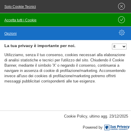
Orario non definito
Solo Cookie Tecnici
Key responsibilitiesgestire le prenotazioni end‑to‑end per
Accetta tutti i Cookie
Salva
clienti italiani nel settore del noleggio auto.fornire
consulenza su opzioni veicolari, pacchetti assicurativi e
Opzioni
itinerari di viaggio.risolvere richieste complesse relative a
contratti di noleggio, fatturazione e disponibilità dei
La tua privacy è importante per noi.
Nascondi Opzioni
veicoli.mantenere alti livelli di soddisfazione cliente
Utilizziamo, senza il tuo consenso, cookies necessari alla elaborazione
di analisi statistiche e tecnici per l'utilizzo del sito. Chiudendo il Cookie
Candidati
Banner, mediante il simbolo 'X' o negando il consenso, continuerai a
Offerta di lavoro
navigare in assenza di cookie di profilazione/marketing. Acconsentendo
invece all'uso dei cookies di profilazione/marketing potremo offrirti
messaggi pubblicitari corrispondenti alle tue esigenze.
Pubblicato il
08/08/2026
%%CATEGORIES_DETAILS_LIST_TEMPLATE%%
Cookie Policy
,
ultimo agg.
23/12/2025
Italian speaking player support specialist
Mercier Consultancy - Tutta italia (IT)
Powered by