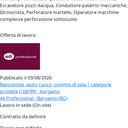
Escavatore pozzi dacqua, Conduttore palatrici meccaniche,
Idrovorista, Perforatore martello, Operatore macchine
complesse perforazione sottosuolo
Offerta di lavoro
Pubblicato il
03/08/2026
Banconista, aiuto cuoco, commis di sala | categorie
protette (l.68/99) - bergamo
Ali Professional - Bergamo (BG)
Lavoro in sede (On-site)
Contratto da definire