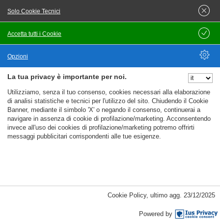
Attività Manifatturiere
Autoveicoli, Motocicli
Commercio
Solo Cookie Tecnici
Ingrosso E Dettaglio
Costruzioni, Edilizia
Estrazione
Minerali
Famiglie, Collaborazioni Domestiche
Finanza,
Accetta tutti i Cookie
Salva
Assicurazione
Fornitura Acqua, Ambiente
Fornitura
Energia, Gas, Climatizzazione
Informazione,
Opzioni
Comunicazione
Istruzione E Formazione
Noleggio,
Agenzie Di Viaggio
Organismi Extraterritoriali
Ricerca E
La tua privacy è importante per noi.
Nascondi Opzioni
Selezione Del Personale
Sanità, Assistenza Sociale
Utilizziamo, senza il tuo consenso, cookies necessari alla elaborazione
Scienza, Tecnica
Servizi
Servizi Immobiliari
Software, Ict,
di analisi statistiche e tecnici per l'utilizzo del sito. Chiudendo il Cookie
Banner, mediante il simbolo 'X' o negando il consenso, continuerai a
Ai, Sicurezza It
Sport, Spettacolo, Cultura
Trasporto,
navigare in assenza di cookie di profilazione/marketing. Acconsentendo
Magazzinaggio
invece all'uso dei cookies di profilazione/marketing potremo offrirti
Tutti i Settori
messaggi pubblicitari corrispondenti alle tue esigenze.
Funzioni
Amministrazione, Gestione, Legale
Animali, Caccia, Pesca
Conduttore Di Veicoli, Autisti
Cultura, Arte, Spettacolo,
%%CATEGORIES_DETAILS_LIST_TEMPLATE%%
Cookie Policy
,
ultimo agg.
23/12/2025
Giochi
Impiegati Customer Care
Informatica, Ict, Ai
Ingegneria, Architettura, Ambiente
Istruzione,
Powered by