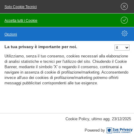
Contratto da definire
Solo Cookie Tecnici
Orario non definito
Accetta tutti i Cookie
Salva
Key responsibilitiesgestire le prenotazioni end‑to‑end per
Opzioni
clienti italiani nel settore del noleggio auto.fornire
consulenza su opzioni veicolari, pacchetti assicurativi e
La tua privacy è importante per noi.
Nascondi Opzioni
itinerari di viaggio.risolvere richieste complesse relative a
Utilizziamo, senza il tuo consenso, cookies necessari alla elaborazione
contratti di noleggio, fatturazione e disponibilità dei
di analisi statistiche e tecnici per l'utilizzo del sito. Chiudendo il Cookie
veicoli.mantenere alti livelli di soddisfazione cliente
Banner, mediante il simbolo 'X' o negando il consenso, continuerai a
navigare in assenza di cookie di profilazione/marketing. Acconsentendo
Candidati
invece all'uso dei cookies di profilazione/marketing potremo offrirti
Offerta di lavoro
messaggi pubblicitari corrispondenti alle tue esigenze.
%%CATEGORIES_DETAILS_LIST_TEMPLATE%%
Cookie Policy
,
ultimo agg.
23/12/2025
Pubblicato il
08/08/2026
Powered by