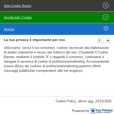
Solo Cookie Tecnici
Orario non definito
Key responsibilitiesgestire le prenotazioni end‑to‑end per
Accetta tutti i Cookie
Salva
clienti italiani nel settore del noleggio auto.fornire
Opzioni
consulenza su opzioni veicolari, pacchetti assicurativi e
itinerari di viaggio.risolvere richieste complesse relative a
La tua privacy è importante per noi.
Nascondi Opzioni
contratti di noleggio, fatturazione e disponibilità dei
Utilizziamo, senza il tuo consenso, cookies necessari alla elaborazione
veicoli.mantenere alti livelli di soddisfazione cliente
di analisi statistiche e tecnici per l'utilizzo del sito. Chiudendo il Cookie
Banner, mediante il simbolo 'X' o negando il consenso, continuerai a
Candidati
navigare in assenza di cookie di profilazione/marketing. Acconsentendo
Offerta di lavoro
invece all'uso dei cookies di profilazione/marketing potremo offrirti
messaggi pubblicitari corrispondenti alle tue esigenze.
%%CATEGORIES_DETAILS_LIST_TEMPLATE%%
Cookie Policy
,
ultimo agg.
23/12/2025
Pubblicato il
08/08/2026
Italian speaking player support specialist
Powered by