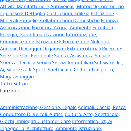
Attività Manifatturiere
Autoveicoli, Motocicli
Commercio
Ingrosso E Dettaglio
Costruzioni, Edilizia
Estrazione
Minerali
Famiglie, Collaborazioni Domestiche
Finanza,
Assicurazione
Fornitura Acqua, Ambiente
Fornitura
Energia, Gas, Climatizzazione
Informazione,
Comunicazione
Istruzione E Formazione
Noleggio,
Agenzie Di Viaggio
Organismi Extraterritoriali
Ricerca E
Selezione Del Personale
Sanità, Assistenza Sociale
Scienza, Tecnica
Servizi
Servizi Immobiliari
Software, Ict,
Ai, Sicurezza It
Sport, Spettacolo, Cultura
Trasporto,
Magazzinaggio
Tutti i Settori
Funzioni
Amministrazione, Gestione, Legale
Animali, Caccia, Pesca
Conduttore Di Veicoli, Autisti
Cultura, Arte, Spettacolo,
Giochi
Impiegati Customer Care
Informatica, Ict, Ai
Ingegneria, Architettura, Ambiente
Istruzione,