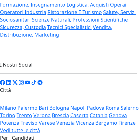
Formazione, Insegnamento
Logistica, Acquisti
Operai
Operatori Industria
Ristorazione E Turismo
Salute, Servizi
Sociosanitari
Scienze Naturali, Professioni Scientifiche
Sicurezza, Custodia
Tecnici Specialistici
Vendita,
Distribuzione, Marketing
I Nostri Social
Città
Milano
Palermo
Bari
Bologna
Napoli
Padova
Roma
Salerno
Torino
Trento
Verona
Brescia
Caserta
Catania
Genova
Potenza
Treviso
Varese
Venezia
Vicenza
Bergamo
Firenze
Vedi tutte le città
Per i Candidati