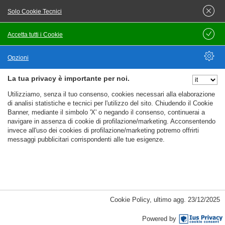
Meccanico biciclette veicoli assimilati
Solo Cookie Tecnici
Riparatore manutentore apparecchi impianti
Accetta tutti i Cookie
Salva
termoidraulici industriali
Riparatore manutentore macchinari impianti
Opzioni
industriali
La tua privacy è importante per noi.
Nascondi Opzioni
Saldatori tagliatori fiamma
Utilizziamo, senza il tuo consenso, cookies necessari alla elaborazione
di analisi statistiche e tecnici per l'utilizzo del sito. Chiudendo il Cookie
Stampatore piegatore lamiere
Banner, mediante il simbolo 'X' o negando il consenso, continuerai a
navigare in assenza di cookie di profilazione/marketing. Acconsentendo
invece all'uso dei cookies di profilazione/marketing potremo offrirti
Tracciatore
messaggi pubblicitari corrispondenti alle tue esigenze.
Verniciatore
operaio addetto industria
alimentare 🥫
%%CATEGORIES_DETAILS_LIST_TEMPLATE%%
Cookie Policy
,
ultimo agg.
23/12/2025
Addetto essiccatoi continui tabacchifici
Powered by