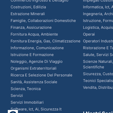
Commercio Ingrosso E Dettaglio
Impiegati Custo
Costruzioni, Edilizia
Informatica, Ict, 
Estrazione Minerali
Ingegneria, Arch
Famiglie, Collaborazioni Domestiche
Istruzione, For
Finanza, Assicurazione
Logistica, Acquis
Fornitura Acqua, Ambiente
Operai
Fornitura Energia, Gas, Climatizzazione
Operatori Industr
Informazione, Comunicazione
Ristorazione E 
Istruzione E Formazione
Salute, Servizi S
Noleggio, Agenzie Di Viaggio
Scienze Naturali
Scientifiche
Organismi Extraterritoriali
Sicurezza, Custo
Ricerca E Selezione Del Personale
Tecnici Specialis
Sanità, Assistenza Sociale
Vendita, Distrib
Scienza, Tecnica
Servizi
Servizi Immobiliari
Software, Ict, Ai, Sicurezza It