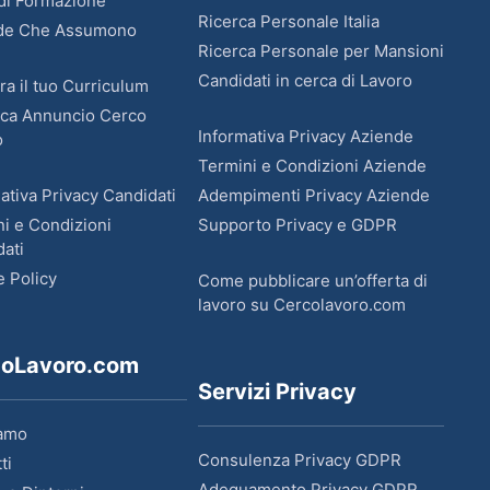
 di Formazione
Ricerca Personale Italia
de Che Assumono
Ricerca Personale per Mansioni
Candidati in cerca di Lavoro
ra il tuo Curriculum
ica Annuncio Cerco
Informativa Privacy Aziende
o
Termini e Condizioni Aziende
ativa Privacy Candidati
Adempimenti Privacy Aziende
i e Condizioni
Supporto Privacy e GDPR
ati
e Policy
Come pubblicare un’offerta di
lavoro su Cercolavoro.com
coLavoro.com
Servizi Privacy
iamo
Consulenza Privacy GDPR
ti
Adeguamento Privacy GDPR