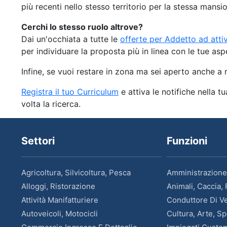
più recenti nello stesso territorio per la stessa mansi
Cerchi lo stesso ruolo altrove?
Dai un'occhiata a tutte le
offerte per Addetto ad attiv
per individuare la proposta più in linea con le tue asp
Infine, se vuoi restare in zona ma sei aperto anche a ru
Registra il tuo Curriculum
e attiva le notifiche nella t
volta la ricerca.
Settori
Funzioni
Agricoltura, Silvicoltura, Pesca
Amministrazione
Alloggi, Ristorazione
Animali, Caccia,
Attività Manifatturiere
Conduttore Di Vei
Autoveicoli, Motocicli
Cultura, Arte, Sp