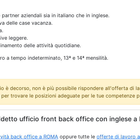
partner aziendali sia in italiano che in inglese.
va delle case vacanza.
a.
tive leggere.
inamento delle attività quotidiane.
voro a tempo indeterminato, 13ª e 14ª mensilità.
o è decorso, non è più possibile rispondere all'offerta di l
o per trovare le posizioni adeguate per le tue competenze pr
 Addetto ufficio front back office con ingles
tività back office a ROMA
oppure tutte le
offerte di lavoro