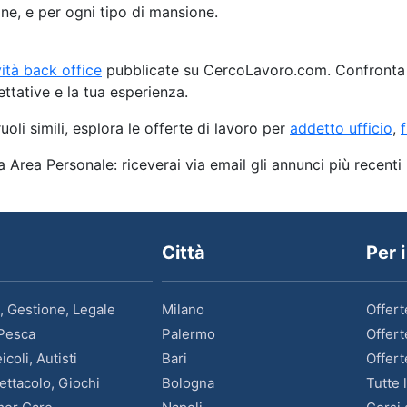
one, e per ogni tipo di mansione.
ità back office
pubblicate su CercoLavoro.com. Confronta ret
ettative e la tua esperienza.
oli simili, esplora le offerte di lavoro per
addetto ufficio
,
ua Area Personale: riceverai via email gli annunci più recenti 
Città
Per 
, Gestione, Legale
Milano
Offert
 Pesca
Palermo
Offert
coli, Autisti
Bari
Offert
ettacolo, Giochi
Bologna
Tutte 