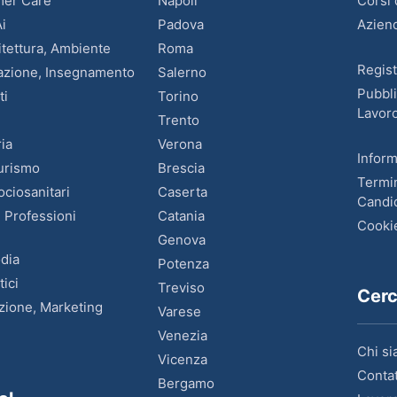
mer Care
Napoli
Corsi
Ai
Padova
Azien
itettura, Ambiente
Roma
Regist
mazione, Insegnamento
Salerno
Pubbl
ti
Torino
Lavor
Trento
ia
Verona
Inform
Turismo
Brescia
Termin
ociosanitari
Caserta
Candid
, Professioni
Catania
Cooki
Genova
dia
Potenza
tici
Treviso
Cer
uzione, Marketing
Varese
Venezia
Chi s
Vicenza
Contat
Bergamo