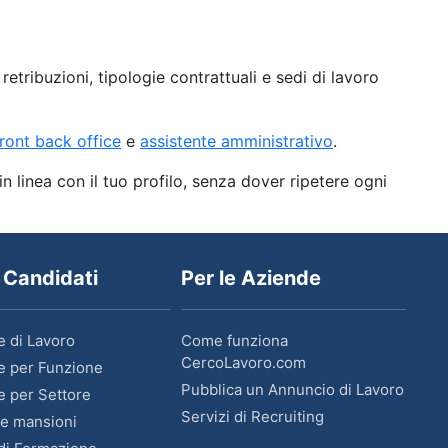
ribuzioni, tipologie contrattuali e sedi di lavoro
front back office
e
assistente amministrativo
.
in linea con il tuo profilo, senza dover ripetere ogni
i Candidati
Per le Aziende
e di Lavoro
Come funziona
CercoLavoro.com
e per Funzione
Pubblica un Annuncio di Lavoro
e per Settore
Servizi di Recruiting
le mansioni