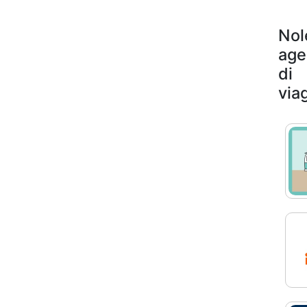
Nol
age
di
via