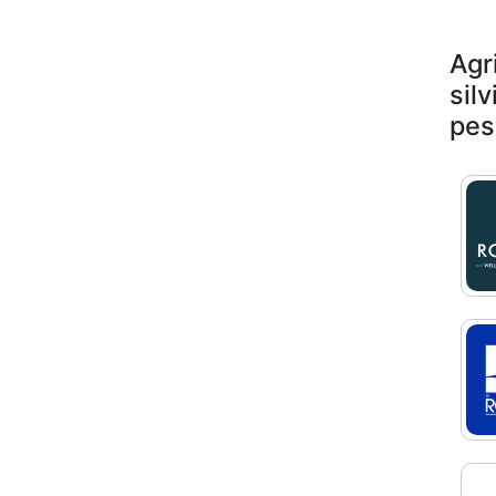
Agr
silv
pes