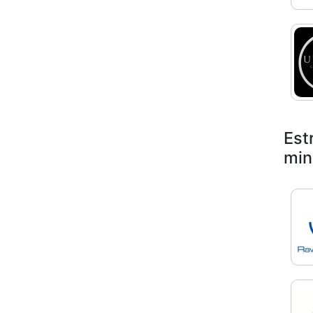
Est
min