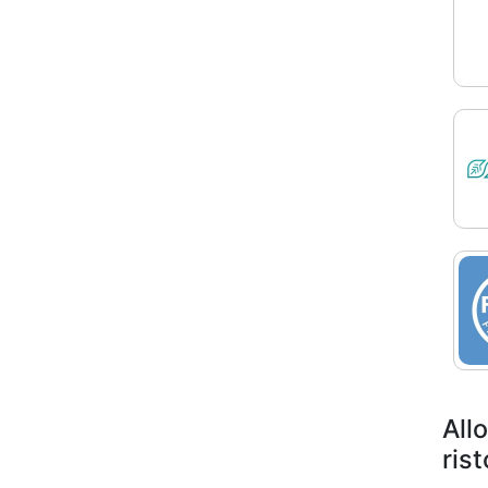
Allo
ris