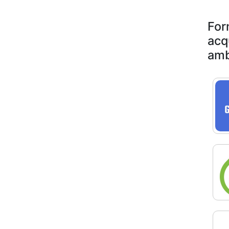
For
acq
amb