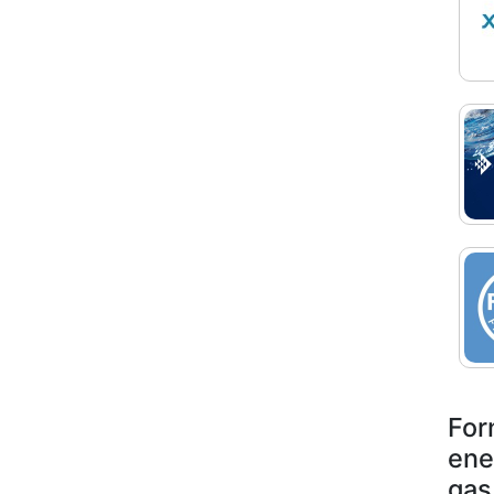
For
ene
gas