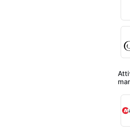
Atti
man