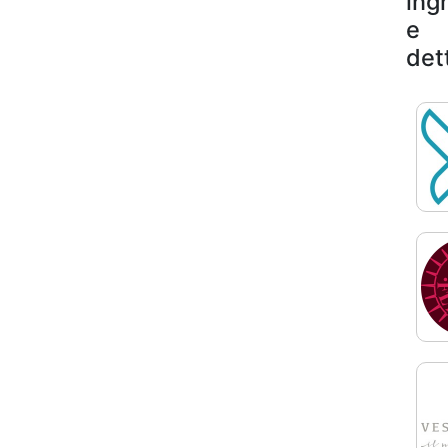
ing
e
det