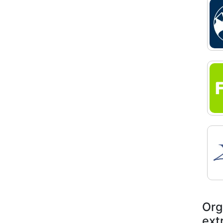
Org
extr