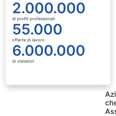
2.000.000
di profili professionali
55.000
offerte di lavoro
6.000.000
di visitatori
Az
ch
As