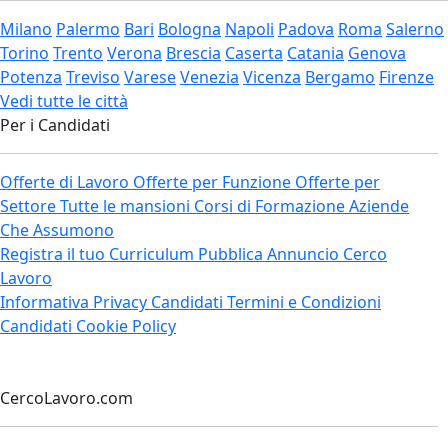
Milano
Palermo
Bari
Bologna
Napoli
Padova
Roma
Salerno
Torino
Trento
Verona
Brescia
Caserta
Catania
Genova
Potenza
Treviso
Varese
Venezia
Vicenza
Bergamo
Firenze
Vedi tutte le città
Per i Candidati
Offerte di Lavoro
Offerte per Funzione
Offerte per
Settore
Tutte le mansioni
Corsi di Formazione
Aziende
Che Assumono
Registra il tuo Curriculum
Pubblica Annuncio Cerco
Lavoro
Informativa Privacy Candidati
Termini e Condizioni
Candidati
Cookie Policy
CercoLavoro.com