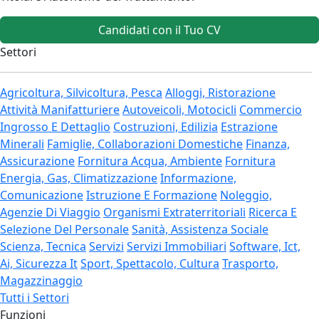
Candidati con il Tuo CV
Settori
Agricoltura, Silvicoltura, Pesca
Alloggi, Ristorazione
Attività Manifatturiere
Autoveicoli, Motocicli
Commercio
Ingrosso E Dettaglio
Costruzioni, Edilizia
Estrazione
Minerali
Famiglie, Collaborazioni Domestiche
Finanza,
Assicurazione
Fornitura Acqua, Ambiente
Fornitura
Energia, Gas, Climatizzazione
Informazione,
Comunicazione
Istruzione E Formazione
Noleggio,
Agenzie Di Viaggio
Organismi Extraterritoriali
Ricerca E
Selezione Del Personale
Sanità, Assistenza Sociale
Scienza, Tecnica
Servizi
Servizi Immobiliari
Software, Ict,
Ai, Sicurezza It
Sport, Spettacolo, Cultura
Trasporto,
Magazzinaggio
Tutti i Settori
Funzioni