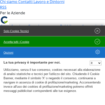
Chi siamo
Contatti
Lavoro e Dintorni
RSS
Per le Aziende
Come funziona CercoLavoro.com
Pubblica un Annuncio di
Lavoro
Servizi di Recruiting
Solo Cookie Tecnici
Ricerca Personale Italia
Ricerca Personale per Mansioni
Accetta tutti i Cookie
Salva
Candidati in cerca di Lavoro
Informativa Privacy Aziende
Termini e Condizioni Aziende
Opzioni
Adempimenti Privacy Aziende
Supporto Privacy e GDPR
Come pubblicare un’offerta di lavoro su Cercolavoro.com
La tua privacy è importante per noi.
Nascondi Opzioni
Utilizziamo, senza il tuo consenso, cookies necessari alla elaborazione
di analisi statistiche e tecnici per l'utilizzo del sito. Chiudendo il Cookie
Servizi Privacy
Banner, mediante il simbolo 'X' o negando il consenso, continuerai a
navigare in assenza di cookie di profilazione/marketing. Acconsentendo
invece all'uso dei cookies di profilazione/marketing potremo offrirti
Consulenza Privacy GDPR
Adeguamento Privacy GDPR
messaggi pubblicitari corrispondenti alle tue esigenze.
Software GDPR
Generatore di Privacy Policy
WRP srl © 2026 | P.I./C.F. 05395060824