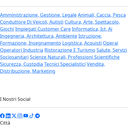
Amministrazione, Gestione, Legale
Animali, Caccia, Pesca
Conduttore Di Veicoli, Autisti
Cultura, Arte, Spettacolo,
Giochi
Impiegati Customer Care
Informatica, Ict, Ai
Ingegneria, Architettura, Ambiente
Istruzione,
Formazione, Insegnamento
Logistica, Acquisti
Operai
Operatori Industria
Ristorazione E Turismo
Salute, Servizi
Sociosanitari
Scienze Naturali, Professioni Scientifiche
Sicurezza, Custodia
Tecnici Specialistici
Vendita,
Distribuzione, Marketing
I Nostri Social
Città