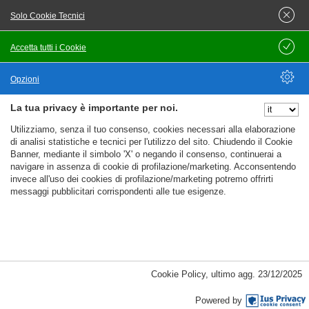
Offerta di lavoro
Solo Cookie Tecnici
Accetta tutti i Cookie
Salva
Opzioni
Pubblicato il
15/07/2026
La tua privacy è importante per noi.
Nascondi Opzioni
Growth data ic
Utilizziamo, senza il tuo consenso, cookies necessari alla elaborazione
Jobgether - Tutta italia (IT)
di analisi statistiche e tecnici per l'utilizzo del sito. Chiudendo il Cookie
Banner, mediante il simbolo 'X' o negando il consenso, continuerai a
Smart Working 100%
navigare in assenza di cookie di profilazione/marketing. Acconsentendo
invece all'uso dei cookies di profilazione/marketing potremo offrirti
Contratto da definire
messaggi pubblicitari corrispondenti alle tue esigenze.
Orario non definito
Responsabilitàcollaborare con stakeholder
cross‑functional per identificare opportunità di business e
%%CATEGORIES_DETAILS_LIST_TEMPLATE%%
trasformare domande complesse in iniziative di crescita
Cookie Policy
,
ultimo agg.
23/12/2025
concrete.condurre ricerche utenti tramite interviste, analisi
Powered by
feedback e data exploration per migliorare l'adozione del