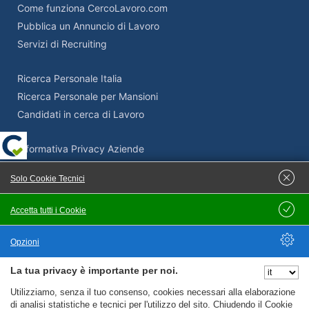
Come funziona CercoLavoro.com
Pubblica un Annuncio di Lavoro
Servizi di Recruiting
Ricerca Personale Italia
Ricerca Personale per Mansioni
Candidati in cerca di Lavoro
Informativa Privacy Aziende
Termini e Condizioni Aziende
Solo Cookie Tecnici
Adempimenti Privacy Aziende
Supporto Privacy e GDPR
Accetta tutti i Cookie
Salva
Come pubblicare un’offerta di lavoro su Cercolavoro.com
Opzioni
La tua privacy è importante per noi.
Nascondi Opzioni
Servizi Privacy
Utilizziamo, senza il tuo consenso, cookies necessari alla elaborazione
di analisi statistiche e tecnici per l'utilizzo del sito. Chiudendo il Cookie