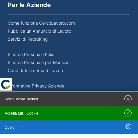
Per le Aziende
Come funziona CercoLavoro.com
Pubblica un Annuncio di Lavoro
Servizi di Recruiting
Ricerca Personale Italia
Ricerca Personale per Mansioni
Candidati in cerca di Lavoro
Informativa Privacy Aziende
Termini e Condizioni Aziende
Solo Cookie Tecnici
Adempimenti Privacy Aziende
Supporto Privacy e GDPR
Accetta tutti i Cookie
Salva
Come pubblicare un’offerta di lavoro su Cercolavoro.com
Opzioni