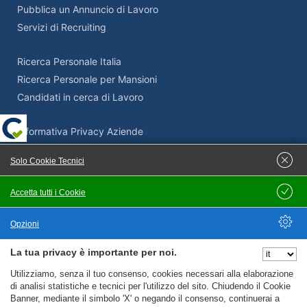
Pubblica un Annuncio di Lavoro
Servizi di Recruiting
Ricerca Personale Italia
Ricerca Personale per Mansioni
Candidati in cerca di Lavoro
Informativa Privacy Aziende
Termini e Condizioni Aziende
Solo Cookie Tecnici
Adempimenti Privacy Aziende
Supporto Privacy e GDPR
Accetta tutti i Cookie
Salva
Come pubblicare un’offerta di lavoro su Cercolavoro.com
Opzioni
La tua privacy è importante per noi.
Nascondi Opzioni
Servizi Privacy
Utilizziamo, senza il tuo consenso, cookies necessari alla elaborazione
di analisi statistiche e tecnici per l'utilizzo del sito. Chiudendo il Cookie
Banner, mediante il simbolo 'X' o negando il consenso, continuerai a