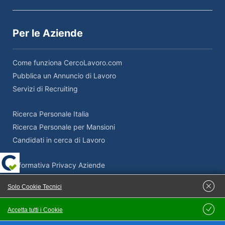
Per le Aziende
Come funziona CercoLavoro.com
Pubblica un Annuncio di Lavoro
Servizi di Recruiting
Ricerca Personale Italia
Ricerca Personale per Mansioni
Candidati in cerca di Lavoro
Informativa Privacy Aziende
Termini e Condizioni Aziende
Solo Cookie Tecnici
Adempimenti Privacy Aziende
Supporto Privacy e GDPR
Accetta tutti i Cookie
Salva