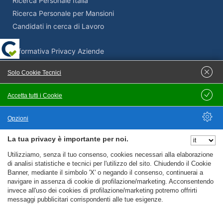
Ricerca Personale Italia
Ricerca Personale per Mansioni
Candidati in cerca di Lavoro
Informativa Privacy Aziende
Termini e Condizioni Aziende
Solo Cookie Tecnici
Adempimenti Privacy Aziende
Supporto Privacy e GDPR
Accetta tutti i Cookie
Salva
Come pubblicare un’offerta di lavoro su Cercolavoro.com
Opzioni
La tua privacy è importante per noi.
Nascondi Opzioni
Servizi Privacy
Utilizziamo, senza il tuo consenso, cookies necessari alla elaborazione
di analisi statistiche e tecnici per l'utilizzo del sito. Chiudendo il Cookie
Banner, mediante il simbolo 'X' o negando il consenso, continuerai a
navigare in assenza di cookie di profilazione/marketing. Acconsentendo
Consulenza Privacy GDPR
invece all'uso dei cookies di profilazione/marketing potremo offrirti
Adeguamento Privacy GDPR
messaggi pubblicitari corrispondenti alle tue esigenze.
Software GDPR
Generatore di Privacy Policy