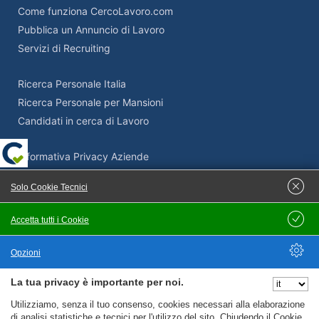
Come funziona CercoLavoro.com
Pubblica un Annuncio di Lavoro
Servizi di Recruiting
Ricerca Personale Italia
Ricerca Personale per Mansioni
Candidati in cerca di Lavoro
Informativa Privacy Aziende
Termini e Condizioni Aziende
Solo Cookie Tecnici
Adempimenti Privacy Aziende
Supporto Privacy e GDPR
Accetta tutti i Cookie
Salva
Come pubblicare un’offerta di lavoro su Cercolavoro.com
Opzioni
La tua privacy è importante per noi.
Nascondi Opzioni
Servizi Privacy
Utilizziamo, senza il tuo consenso, cookies necessari alla elaborazione
di analisi statistiche e tecnici per l'utilizzo del sito. Chiudendo il Cookie