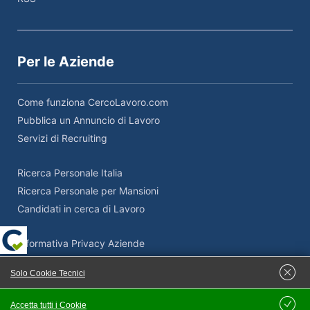
Per le Aziende
Come funziona CercoLavoro.com
Pubblica un Annuncio di Lavoro
Servizi di Recruiting
Ricerca Personale Italia
Ricerca Personale per Mansioni
Candidati in cerca di Lavoro
Informativa Privacy Aziende
Termini e Condizioni Aziende
Solo Cookie Tecnici
Adempimenti Privacy Aziende
Supporto Privacy e GDPR
Accetta tutti i Cookie
Salva