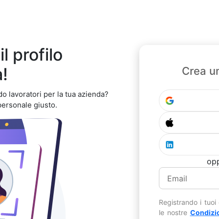
l profilo
a!
Crea u
do lavoratori per la tua azienda?
personale giusto.
opp
Registrando i tuoi
le nostre
Condizio