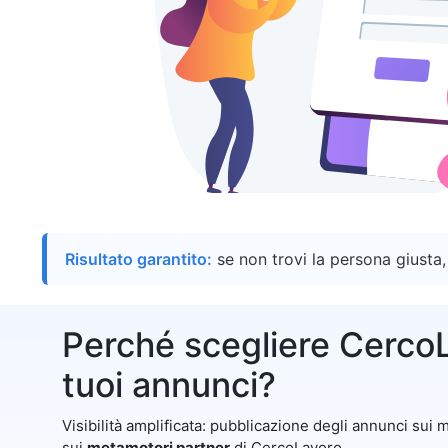
Risultato garantito:
se non trovi la persona giusta,
Perché scegliere CercoL
tuoi annunci?
Visibilità amplificata: pubblicazione degli annunci sui m
sui
metamotori partner
di CercoLavoro.